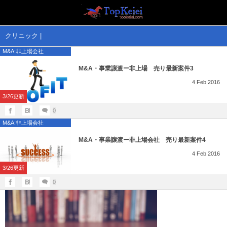
M&A情報
投資情報
クリニック |
M&A:非上場会社
M&A:金融商品取引業者
YesBIT⑨
M&A・事業譲渡ー非上場 売り最新案件3
M&A:非上場会社
海外FX
4
Feb
2016
3/26更新
M&A:飲食・物販
0
M&A:非上場会社
M&A:上場会社
M&A・事業譲渡ー非上場会社 売り最新案件4
M&A:太陽光発電所
4
Feb
2016
3/26更新
美術品（絵画工芸）
0
M&A知識