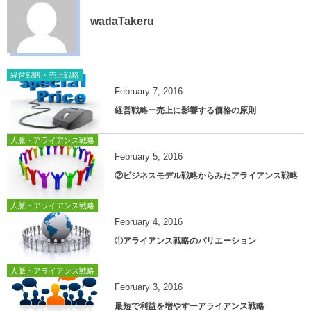
wadaTakeru
経営戦略・売上戦略
February
7
,
2016
経営戦略ー売上に影響する価格の原則
人脈・アライアンス戦略
February
5
,
2016
②ビジネスモデル戦略からみたアライアンス戦略
人脈・アライアンス戦略
February
4
,
2016
①アライアンス戦略のバリエーション
人脈・アライアンス戦略
February
3
,
2016
最短で利益を増やすーアライアンス戦略