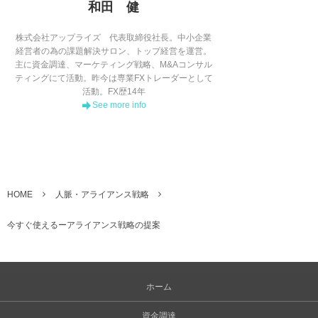
和田 健
株式会社アップライズ 代表取締役社長。中小企業
経営者の為の課題解決サロン、トップ経営を運営。
主に資金調達、マーケティング戦略、M&Aコンサル
ティングにて活動。昨今は専業FXトレーダーとして
活動。FX歴14年
See more info
HOME
人脈・アライアンス戦略
今すぐ使えるーアライアンス戦略の提案
ホーム
資金調達