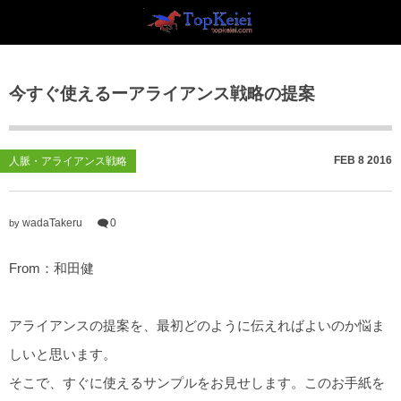
M&A情報
投資情報
今すぐ使えるーアライアンス戦略の提案
M&A:金融商品取引業者
YesBIT⑨
M&A:非上場会社
海外FX
FEB
8
2016
人脈・アライアンス戦略
M&A:飲食・物販
wadaTakeru
0
by
M&A:上場会社
From：和田健
M&A:太陽光発電所
美術品（絵画工芸）
アライアンスの提案を、最初どのように伝えればよいのか悩ま
しいと思います。
M&A知識
そこで、すぐに使えるサンプルをお見せします。このお手紙を