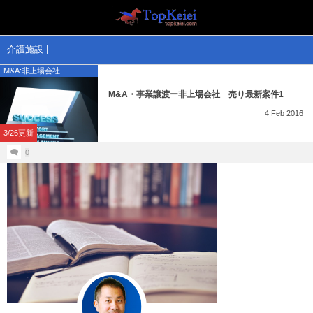
M&A情報
投資情報
介護施設 |
M&A:非上場会社
M&A:金融商品取引業者
YesBIT⑨
M&A・事業譲渡ー非上場会社 売り最新案件1
M&A:非上場会社
海外FX
4
Feb
2016
3/26更新
M&A:飲食・物販
0
M&A:上場会社
M&A:太陽光発電所
美術品（絵画工芸）
M&A知識