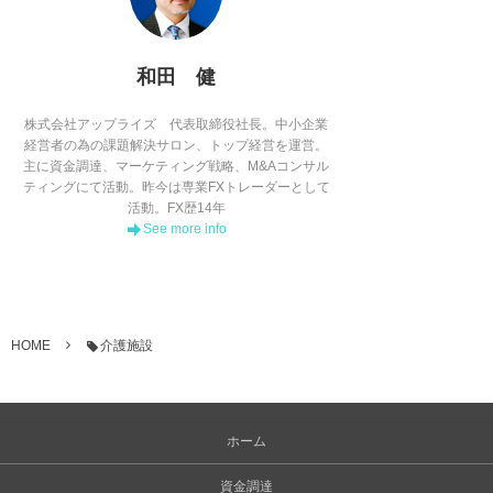
和田 健
株式会社アップライズ 代表取締役社長。中小企業
経営者の為の課題解決サロン、トップ経営を運営。
主に資金調達、マーケティング戦略、M&Aコンサル
ティングにて活動。昨今は専業FXトレーダーとして
活動。FX歴14年
See more info
HOME
介護施設
ホーム
資金調達